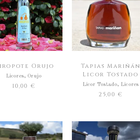
a
a
cantidade
cantidade
ENGADIR AO CARRO
ENGADIR AO CARRO
de
de
Miropote
Tapias
Orujo
Mariñán
Licor
Tostado
iropote Orujo
Tapias Mariñá
Licor Tostado
Licores
,
Orujo
Licor Tostado
,
Licores
10,00
€
25,00
€