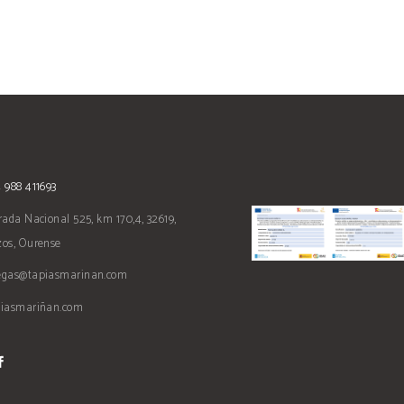
 988 411693
rada Nacional 525, km 170,4, 32619,
os, Ourense
egas@tapiasmarinan.com
piasmariñan.com