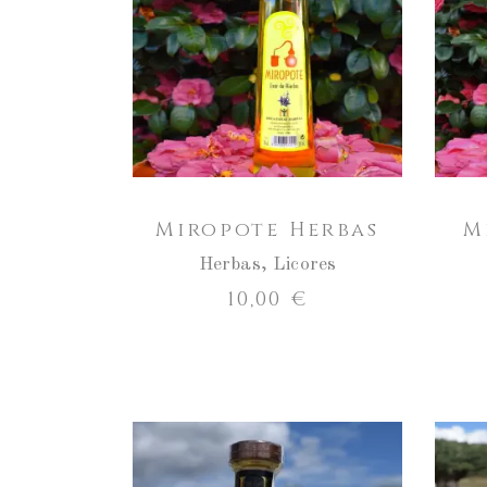
a
cantidade
ENGADIR AO CARRO
de
Miropote
Herbas
Miropote Herbas
M
Herbas
,
Licores
10,00
€