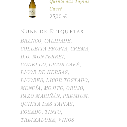
Quinta das Tapias
Cuveé
25,00
€
Nube de Etiquetas
BRANCO
CALIDADE
COLLEITA PROPIA
CREMA
D.O. MONTERREI
GODELLO
LICOR CAFÉ
LICOR DE HERBAS
LICORES
LICOR TOSTADO
MENCÍA
MOJITO
ORUJO
PAZO MARIÑÁN
PREMIUM
QUINTA DAS TAPIAS
ROSADO
TINTO
TREIXADURA
VIÑOS