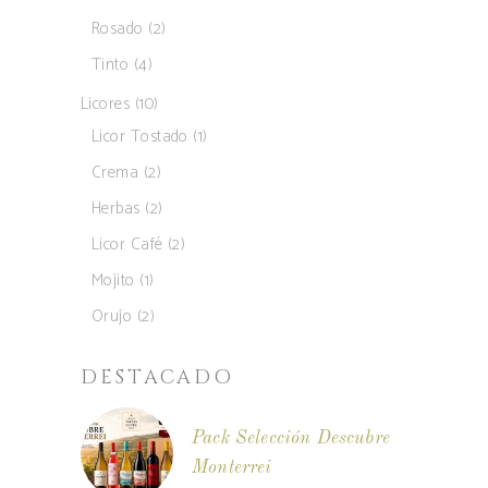
produto
2
Rosado
2
produtos
4
Tinto
4
produtos
10
Licores
10
produtos
1
Licor Tostado
1
produto
2
Crema
2
produtos
2
Herbas
2
produtos
2
Licor Café
2
produtos
1
Mojito
1
produto
2
Orujo
2
produtos
DESTACADO
Pack Selección Descubre
Monterrei