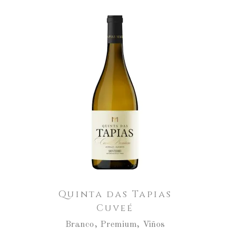
Aumentar
a
cantidade
ENGADIR AO CARRO
de
Quinta
das
Tapias
Cuveé
Quinta das Tapias
Cuveé
Branco
,
Premium
,
Viños