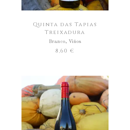
Tapias
Treixadura
Quinta das Tapias
Treixadura
Branco
,
Viños
8,60
€
Aumentar
a
cantidade
ENGADIR AO CARRO