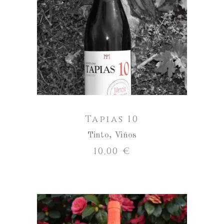
Aumentar
a
cantidade
ENGADIR AO CARRO
de
Tapias
10
Tapias 10
Tinto
,
Viños
10,00
€