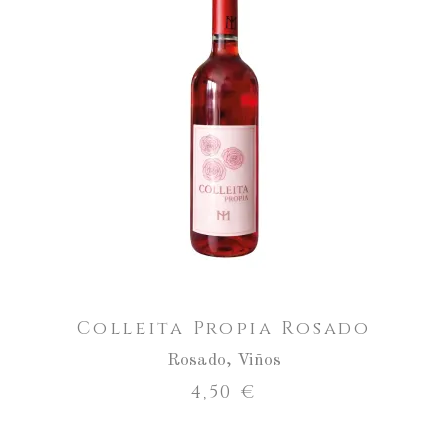
Aumentar
a
cantidade
ENGADIR AO CARRO
de
Colleita
Propia
Rosado
Colleita Propia Rosado
Rosado
,
Viños
4,50
€