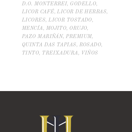
D.O. MONTERREI
GODELLO
LICOR CAFÉ
LICOR DE HERBAS
LICORES
LICOR TOSTADO
MENCÍA
MOJITO
ORUJO
PAZO MARIÑÁN
PREMIUM
QUINTA DAS TAPIAS
ROSADO
TINTO
TREIXADURA
VIÑOS