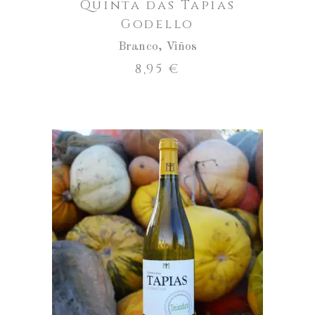
Quinta das Tapias
Godello
Branco
,
Viños
8,95
€
Aumentar
a
cantidade
ENGADIR AO CARRO
de
Quinta
das