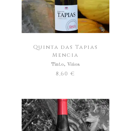
de
Quinta
das
Tapias
Mencia
Quinta das Tapias
Mencia
Tinto
,
Viños
8,60
€