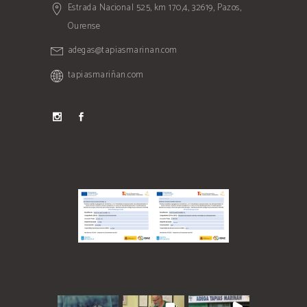
Estrada Nacional 525, km 170,4, 32619, Pazos,
Ourense
adegas@tapiasmarinan.com
tapiasmariñan.com