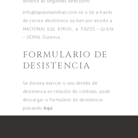
dirixirse ás seguintes direccións:
info@tapiasmarinhan.com se o fai a través
de correo electrónico ou ben por escrito a
NACIONAL 525 KM170, 4 PAZOS – 32.619
– VERIN, Ourense.
FORMULARIO DE
DESISTENCIA
Se desexa exercer o seu dereito de
desistencia en relación do contrato, pode
descargar o formulario de desistencia
pulsando
Aquí