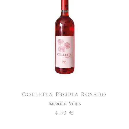
Aumentar
a
cantidade
ENGADIR AO CARRO
de
Colleita
Propia
Rosado
Colleita Propia Rosado
Rosado
,
Viños
4,50
€