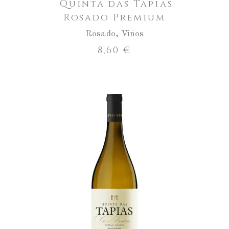
Quinta das Tapias
Rosado Premium
Rosado
,
Viños
8,60
€
Aumentar
a
cantidade
ENGADIR AO CARRO
de
Quinta
das