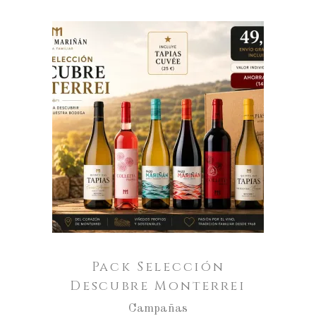
Aumentar
a
cantidade
ENGADIR AO CARRO
de
Pack
Selección
Descubre
Monterrei
Pack Selección
Descubre Monterrei
Campañas