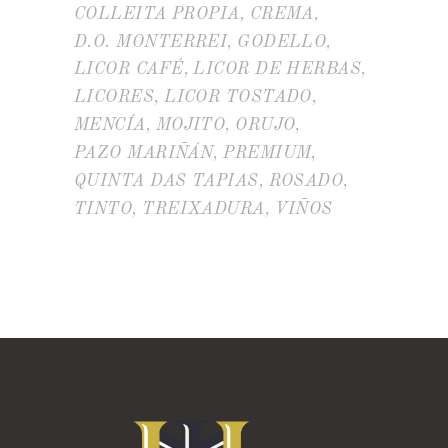
COLLEITA PROPIA
CREMA
D.O. MONTERREI
GODELLO
LICOR CAFÉ
LICOR DE HERBAS
LICORES
LICOR TOSTADO
MENCÍA
MOJITO
ORUJO
PAZO MARIÑÁN
PREMIUM
QUINTA DAS TAPIAS
ROSADO
TINTO
TREIXADURA
VIÑOS