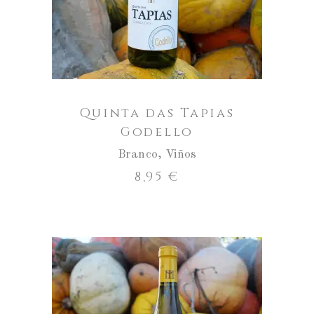
de
Quinta
das
Tapias
Godello
Quinta das Tapias
Godello
Branco
,
Viños
8,95
€