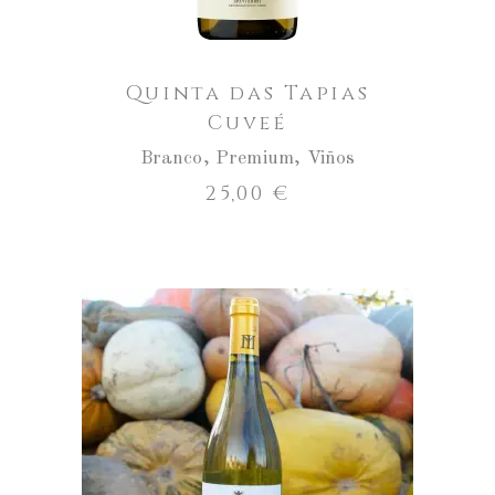
Tapias
Cuveé
Quinta das Tapias
Cuveé
Branco
,
Premium
,
Viños
25,00
€
Aumentar
a
cantidade
ENGADIR AO CARRO