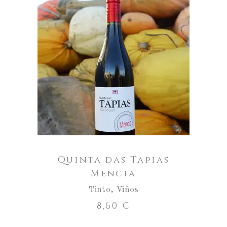
Aumentar
a
cantidade
ENGADIR AO CARRO
de
Quinta
das
Tapias
Mencia
Quinta das Tapias
Mencia
Tinto
,
Viños
8,60
€