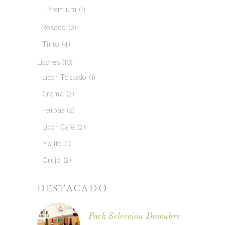
produtos
1
Premium
1
produto
2
Rosado
2
produtos
4
Tinto
4
produtos
10
Licores
10
produtos
1
Licor Tostado
1
produto
2
Crema
2
produtos
2
Herbas
2
produtos
2
Licor Café
2
produtos
1
Mojito
1
produto
2
Orujo
2
produtos
DESTACADO
Pack Selección Descubre