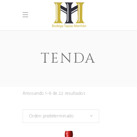
TENDA
Amosando 1–9 de 22 resultados
Orden predeterminado