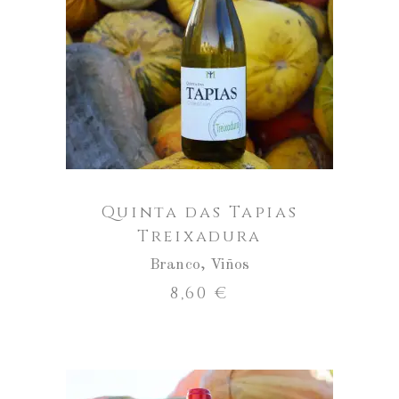
Aumentar
a
cantidade
ENGADIR AO CARRO
de
Quinta
das
Tapias
Treixadura
Quinta das Tapias
Treixadura
Branco
,
Viños
8,60
€