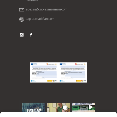
Ourense
adegas@tapiasmarinan.com
tapiasmariñan.com