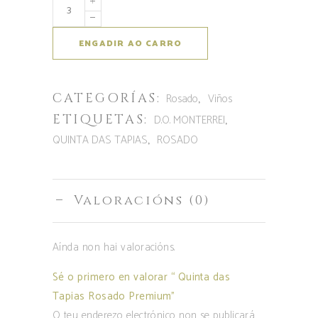
Aumentar
a
cantidade
ENGADIR AO CARRO
de
Quinta
CATEGORÍAS:
,
das
Rosado
Viños
Tapias
ETIQUETAS:
,
D.O. MONTERREI
Rosado
,
QUINTA DAS TAPIAS
ROSADO
Premium
Valoracións (0)
Aínda non hai valoracións.
Sé o primero en valorar “ Quinta das
Tapias Rosado Premium”
O teu enderezo electrónico non se publicará