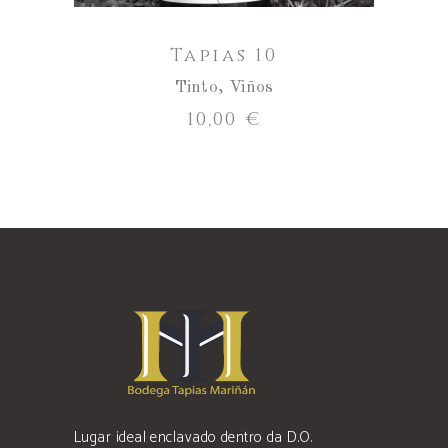
Tapias 10
Tinto
,
Viños
10,00
€
Lugar ideal enclavado dentro da D.O.