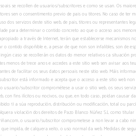
rsoais se recollen de usuarios/subscritores e como se usan. Os maior
res sen o consentimento previo de pais ou titores. No caso de ter m
o dos servizos deste sitio web, de pais, titores ou representantes leg
idade para determinar o contido concreto ao que o acceso aos menores
do apropiado a través de Internet, terán que establecerse mecanismos 
ar o contido dispoñible e, a pesar de que non son infalibles, son de esp
ingún caso se recollerán os datos do menor relativos ca situación p
es menos de trece anos e accedes a este sitio web sen avisar aos teu
antes de facilitar os seus datos persoais neste sitio web. Máis informac
scritor está informado e acepta que o acceso a este sitio web non 
o usuario/subscritor comprométese a usar o sitio web, os seus servizos
eb, con fins ilícitos ou nocivos, ou que, en todo caso, poidan causar
ibido: 1) a súa reprodución, distribución ou modificación, total ou par
alquera violación dos dereitos de Pazo Blanco Núñez S.L como titular 
ariñan.com, o usuario/subscritor comprometese a non levar a cabo ni
 que impida, de calquera xeito, o uso normal da web. Medidas de se