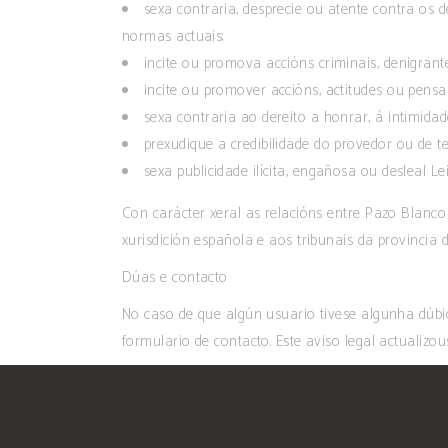
sexa contraria, desprecie ou atente contra os 
normas actuais;
incite ou promova accións criminais, denigrantes
incite ou promover accións, actitudes ou pensam
sexa contraria ao dereito a honrar, á intimida
prexudique a credibilidade do provedor ou de t
sexa publicidade ilícita, engañosa ou desleal Lei
Con carácter xeral as relacións entre Pazo Blanco 
xurisdición española e aos tribunais da provincia 
Dúas e contacto
No caso de que algún usuario tivese algunha dúbi
formulario de contacto. Este aviso legal actualizou