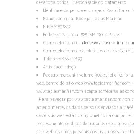
devandita obriga. Responsable do tratamento
Identidade da persoa encargada: Pazo Blanco
Nome comercial: Bodega Tapias Mariñan
NIF: B61505830
Enderezo: Nacional 525, KM 170, 4 Pazos
Correo electrónico:
adegas@tapiasmarinan.co
Correo electrónico dos dereitos de arco:
tapia
Teléfono: 988.411.693
Actividade: adega
Rexistro mercantil: volume 30235, folio 72, f
web, dentro do sitio web www.tapiasmariñan.com, in
www.tapiasmariñan.com acepta someterse ás cond
Para navegar por www.tapiasmariñan.com non preci
anteriormente, os datos persoais enviados a travé
deste sitio web están comprometidos a cumprir e re
procesamento de datos de usuarios e/ou subscritor
sitio web, os datos persoais dos usuarios/subscri