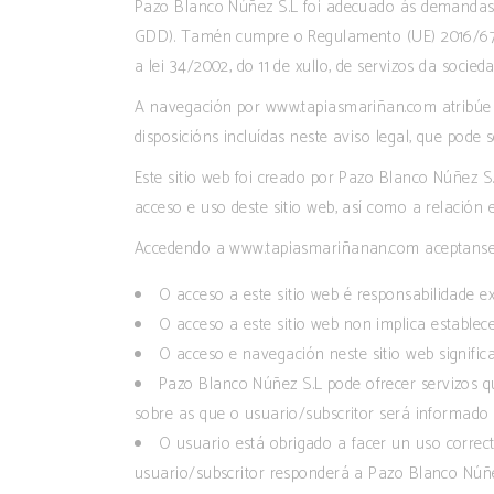
Pazo Blanco Núñez S.L foi adecuado ás demandas da
GDD). Tamén cumpre o Regulamento (UE) 2016/679 
a lei 34/2002, do 11 de xullo, de servizos da soci
A navegación por www.tapiasmariñan.com atribúe 
disposicións incluídas neste aviso legal, que pode 
Este sitio web foi creado por Pazo Blanco Núñez S.
acceso e uso deste sitio web, así como a relación e
Accedendo a www.tapiasmariñanan.com aceptanse o
O acceso a este sitio web é responsabilidade e
O acceso a este sitio web non implica establec
O acceso e navegación neste sitio web significa
Pazo Blanco Núñez S.L pode ofrecer servizos qu
sobre as que o usuario/subscritor será informado 
O usuario está obrigado a facer un uso correcto
usuario/subscritor responderá a Pazo Blanco Núñ