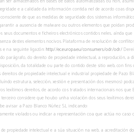
rán ser almacenados en bases de datos automatizadas ou non, asumi
tegridade e a calidade da información contida nel de acordo coas dis
r consciente de que as medidas de seguridade dos sistemas informátic
garantir a ausencia de malware ou outros elementos que poidan produ
s seus documentos e ficheiros electrónicos contidos neles, aínda que
senza destes elementos nocivos. Plataforma de resolución de conflito
 e na seguinte ligazón:
http://ec.europa.eu/consumers/odr/odr/
Derei
ndo parágrafo, do dereito de propiedade intelectual, a reprodución, a 
isposición, da totalidade ou parte do contido deste sitio web, con fin
dereitos de propiedade intelectual e industrial propiedade de Pazo B
ncluíndo estrutura, selección, xestión e presentación dos mesmos) podcas
ros lexítimos dereitos, de acordo cos tratados internacionais nos que
 terceiro considere que houbo unha violación dos seus lexítimos derei
ebe avisar a Pazo Blanco Núñez S.L indicando:
stamente violados ou indicar a representación coa que actúa no caso 
 de propiedade intelectual e a súa situación na web, a acreditación do