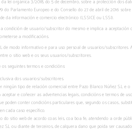
 lei orgánica 3/2018, do 5 de decembro, sobre a protección dos datos
do Parlamento Europeo e do Consello do 27 de abril de 2016 sobre a
edade da información e comercio electrónico (LSSICE ou LSSI).
a condición de usuario/subscritor do mesmo e implica a aceptación 
someterse a modificacións.
L de modo informativo e para uso persoal de usuarios/subscritores. A 
ntre o sitio web e os seus usuarios/subscritores.
s seguintes termos e condicións:
xclusiva dos usuarios/subscritores.
er ningún tipo de relación comercial entre Pazo Blanco Núñez S.L e o 
 aceptar e coñecer as advertencias legais, condicións e termos de uso
e poden conter condicións particulares que, segundo os casos, subst
en cada caso específico.
 do sitio web de acordo coas leis, coa boa fe, atendendo a orde públic
ez S.L ou diante de terceiros, de calquera dano que poida ser caus