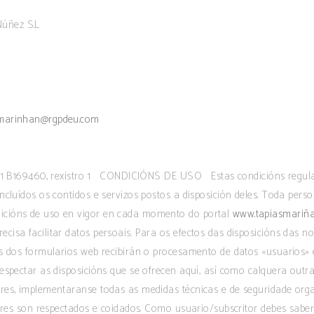
 Núñez S.L
m
smarinhan@rgpdeu.com
olla 1 B169460, rexistro 1 CONDICIÓNS DE USO Estas condicións regul
cluídos os contidos e servizos postos a disposición deles. Toda perso
icións de uso en vigor en cada momento do portal
www.tapiasmariña
sa facilitar datos persoais. Para os efectos das disposicións das n
s dos formularios web recibirán o procesamento de datos «usuarios» e
spectar as disposicións que se ofrecen aquí, así como calquera outra 
es, implementaranse todas as medidas técnicas e de seguridade organi
tores son respectados e coidados. Como usuario/subscritor debes saber