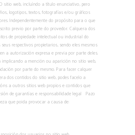
sitio web, incluíndo a título enunciativo, pero
s, logotipos, textos, fotografías e/ou gráficos
tores. Independentemente do propósito para o que
escrito previo por parte do provedor. Calquera dos
s de propiedade intelectual ou industrial do
s seus respectivos propietarios, sendo eles mesmos
en a autorización expresa e previa por parte deles.
on implicando a mención ou aparición no sitio web,
endación por parte do mesmo. Para facer calquer
era dos contidos do sitio web, podes facelo a
ns a outros sitios web propios e contidos que
usión de garantías e responsabilidade legal Pazo
reza que poida provocar a causa de:
disposición dos usuarios no sitio web.