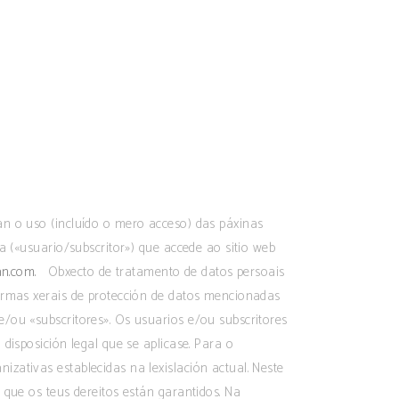
an o uso (incluído o mero acceso) das páxinas
a («usuario/subscritor») que accede ao sitio web
n.com.
Obxecto de tratamento de datos persoais
ormas xerais de protección de datos mencionadas
/ou «subscritores». Os usuarios e/ou subscritores
disposición legal que se aplicase. Para o
zativas establecidas na lexislación actual. Neste
 que os teus dereitos están garantidos. Na