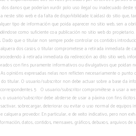
os danos que poderían xurdir polo uso ilegal ou inadecuado deste sit
a neste sitio web e da falta de dispoñibilidade (caídas) do sitio que
 calquer tipo de información que poida aparecer no sitio web, sen a ob
ndéndose como suficiente coa publicación no sitio web do propietario. 
ros. Dado que o titular non sempre pode controlar os contidos introduc
alquera dos casos, o titular comprometese a retirada inmediata de cal
 procedendo á retirada inmediata da redirección ao dito sitio web, in
orados con fins puramente informativos ou divulgativos que poidan no
s. As opinións expresadas nelas non reflicten necesariamente o punto d
b do titular. O usuario/subscritor non debe actuar sobre a base da in
 correspondentes. 5 O usuario/subscritor comprométese a usar a web 
o usuario/subscritor debe absterse de usar a páxina con fins ilícitos 
sactivar, sobrecargar, deteriorar ou evitar o uso normal de equipos i
 calquera provedor. En particular, e de xeito indicativo, pero non e
nformación, datos, contidos, mensaxes, gráficos, debuxos, arquivos de 