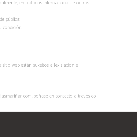
nalmente, en tratados internacionais e outras
de pública;
u condición;
sitio web están suxeitos a lexislación e
piasmariñan.com, póñase en contacto a través do