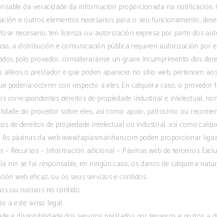
nsable da veracidade da información proporcionada na notificación. O 
lación e outros elementos necesarios para o seu funcionamento, deseño
fose necesario, ten licenza ou autorización expresa por parte dos au
 uso, a distribución e comunicación pública requiren autorización por 
os polo provedor, consideraranse un grave incumprimento dos dereito
cos alleos o prestador e que poden aparecer no sitio web, pertencen ao
e podería ocorrer con respecto a eles. En calquera caso, o provedor t
os correspondentes dereitos de propiedade industrial e intelectual, n
ilidade do provedor sobre eles, así como apoio, patrocinio ou recom
s de dereitos de propiedade intelectual ou industrial, así como calqu
s As páxinas da web www.tapiasmariñan.com poden proporcionar ligazó
s – Recursos – Información adicional – Páxinas web de terceiros Excl
 nin se fai responsable, en ningún caso, os danos de calquera natu
ión web eficaz, ou os seus servizos e contidos .
sos ou nocivos no contido.
io a este aviso legal.
lidade e dispoñibilidade dos servizos prestados por terceiros e postos a 