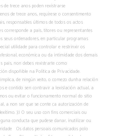
es de trece anos poden rexistrarse
enos de trece anos, requírese o consentimento
ais, responsables últimos de todos os actos
 corresponde a pais, titores ou representantes
nos seus ordenadores, en particular programas
ecial utilidade para controlar e restrinxir os
rofesional, económica ou da intimidade dos demais
s pais, non debes rexistrarte como
ión dispoñible na Política de Privacidade.
implica, de ningún xeito, o comezo dunha relación
 e contido sen contravir a lexislación actual, a
 danos ou evitar o funcionamento normal do sitio
cial, a non ser que se conte ca autorización de
lexítimo. 3) O seu uso con fins comerciais ou
nguna conducta que pudese danar, inutilizar ou
guridade Os datos persoais comunicados polo