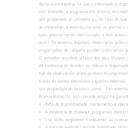
declaración expresa na que o interesado é respo
non limitante, a programación, edición, recompi
son propiedade do provedor ou, no caso de que 
se pretendían, a reprodución total ou parcial, o
usos anteriormente mencionados e non autorizad
autor. Os deseños, logotipos, textos e/ou gráfi
responsables de calquera posible controversia qu
O provedor recoñece a favor dos seus titulares 
da existencia de dereitos ou calquera responsab
tipo de observación sobre posibles incumprimento
través do correo electrónico. Ligazóns externa
son propiedade de terceiros como: – Ferramenta
Blanco Núñez S.L non concede ningunha garantía
falta de dispoñibilidade, mantemento e operac
A existencia de malware, programas malicio
Uso ilícito, neglixente, fraudulento ou contrar
A falta de lexitude, calidade, fiabilidade, uti