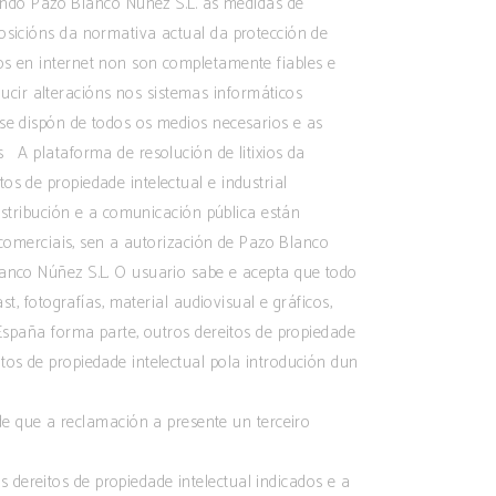
ndo Pazo Blanco Nuñez S.L. as medidas de
posicións da normativa actual da protección de
os en internet non son completamente fiables e
cir alteracións nos sistemas informáticos
 se dispón de todos os medios necesarios e as
s A plataforma de resolución de litixios da
tos de propiedade intelectual e industrial
distribución e a comunicación pública están
s comerciais, sen a autorización de Pazo Blanco
lanco Núñez S.L. O usuario sabe e acepta que todo
t, fotografías, material audiovisual e gráficos,
 España forma parte, outros dereitos de propiedade
tos de propiedade intelectual pola introdución dun
de que a reclamación a presente un terceiro
s dereitos de propiedade intelectual indicados e a