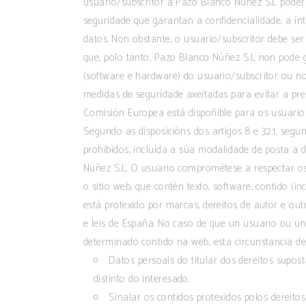
usuario/subscritor a Pazo Blanco Núñez S.L pode
seguridade que garantan a confidencialidade, a in
datos. Non obstante, o usuario/subscritor debe se
que, polo tanto, Pazo Blanco Núñez S.L non pode 
(software e hardware) do usuario/subscritor ou no
medidas de seguridade axeitadas para evitar a pre
Comisión Europea está dispoñible para os usuarios
Segundo as disposicións dos artigos 8 e 32.1, segu
prohibidos, incluída a súa modalidade de posta a d
Núñez S.L. O usuario comprométese a respectar os 
o sitio web, que contén texto, software, contido (i
está protexido por marcas, dereitos de autor e out
e leis de España. No caso de que un usuario ou un
determinado contido na web, esta circunstancia d
Datos persoais do titular dos dereitos supo
distinto do interesado.
Sinalar os contidos protexidos polos dereitos