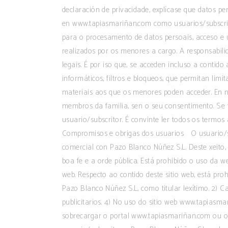
declaración de privacidade, explícase que datos pe
en www.tapiasmariñan.com como usuarios/subscrito
para o procesamento de datos persoais, acceso e us
realizados por os menores a cargo. A responsabil
legais. É por iso que, se acceden incluso a conti
informáticos, filtros e bloqueos, que permitan limit
materiais aos que os menores poden acceder. En n
membros da familia, sen o seu consentimento. Se t
usuario/subscritor. É convinte ler todos os termos 
Compromisos e obrigas dos usuarios O usuario/sub
comercial con Pazo Blanco Núñez S.L. Deste xeito, 
boa fe e a orde pública. Está prohibido o uso da w
web. Respecto ao contido deste sitio web, está proh
Pazo Blanco Núñez S.L, como titular lexítimo. 2) C
publicitarios. 4) No uso do sitio web www.tapiasm
sobrecargar o portal www.tapiasmariñan.com ou o