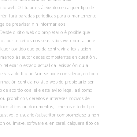
io web. O titular está exento de calquer tipo de
, tamén fará paradas periódicas para o mantemento
riga de preavisar nin informar aos
Desde o sitio web do propietario é posible que
idos por terceiros nos seus sitios web, non asume
quer contido que poida contravir a lexislación
formando ás autoridades competentes en cuestión .
 reflexar o estado actual da lexislación ou a
e vista do titular. Non se pode considerar, en todo
formación contida no sitio web do propietario sen
de acordo coa lei e este aviso legal, así como
ou prohibidos, dereitos e intereses nocivos de
nformáticos ou documentos, ficheiros e todo tipo
xhaustivo, o usuario/subscritor comprometese a non
son ou imaxe, software e, en xeral, calquera tipo de