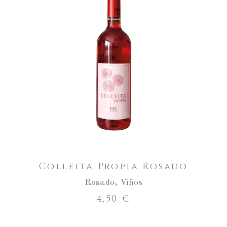
Aumentar
a
cantidade
ENGADIR AO CARRO
de
Colleita
Propia
Rosado
Colleita Propia Rosado
Rosado
,
Viños
4,50
€