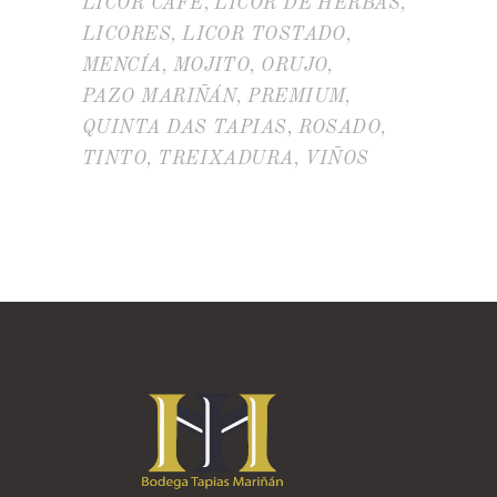
LICOR CAFÉ
LICOR DE HERBAS
LICORES
LICOR TOSTADO
MENCÍA
MOJITO
ORUJO
PAZO MARIÑÁN
PREMIUM
QUINTA DAS TAPIAS
ROSADO
TINTO
TREIXADURA
VIÑOS