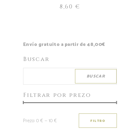
8,60
€
Envío gratuito a partir de 48,00€
Buscar
BUSCAR
Filtrar por prezo
Prezo:
0 €
—
10 €
FILTRO
Prezo
Prezo
mínimo
máximo