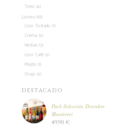
produtos
4
Tinto
4
produtos
10
Licores
10
produtos
1
Licor Tostado
1
produto
2
Crema
2
produtos
2
Herbas
2
produtos
2
Licor Café
2
produtos
1
Mojito
1
produto
2
Orujo
2
produtos
DESTACADO
Pack Selección Descubre
Monterrei
49,90
€