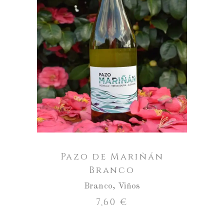
ENGADIR AO CARRO
Pazo de Mariñán
Branco
Branco
,
Viños
7,60
€