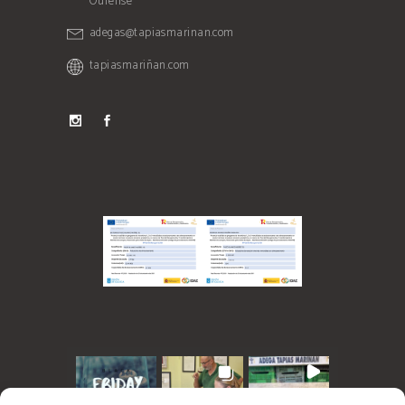
Ourense
adegas@tapiasmarinan.com
tapiasmariñan.com