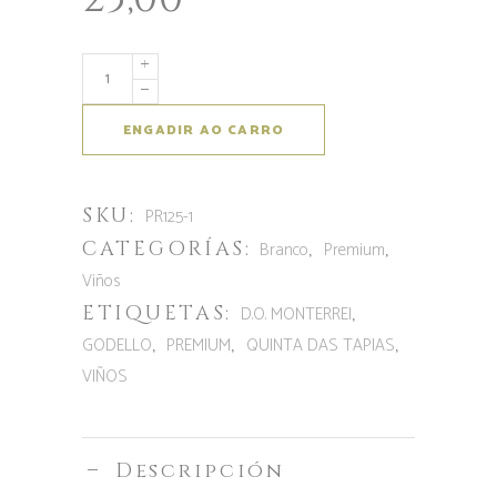
Aumentar
a
cantidade
ENGADIR AO CARRO
de
Quinta
SKU:
das
PR125-1
Tapias
CATEGORÍAS:
,
,
Branco
Premium
Cuveé
Viños
ETIQUETAS:
,
D.O. MONTERREI
,
,
,
GODELLO
PREMIUM
QUINTA DAS TAPIAS
VIÑOS
Descripción