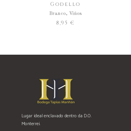
Godello
Branco
,
Viños
8,95
€
Lugar ideal enclavado dentro da D.O.
Monterrei.