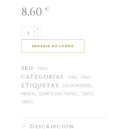
8,60
€
Aumentar
a
cantidade
ENGADIR AO CARRO
de
Quinta
SKU:
das
PR123
Tapias
CATEGORÍAS:
,
Tinto
Viños
Mencia
ETIQUETAS:
,
D.O. MONTERREI
,
,
,
MENCÍA
QUINTA DAS TAPIAS
TINTO
VIÑOS
Descripción