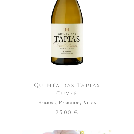
ENGADIR AO CARRO
Quinta das Tapias
Cuveé
Branco
,
Premium
,
Viños
25,00
€