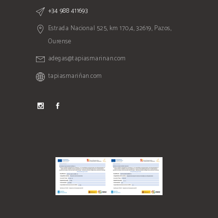
+34 988 411693
Estrada Nacional 525, km 170,4, 32619, Pazos,
Ourense
adegas@tapiasmarinan.com
tapiasmariñan.com