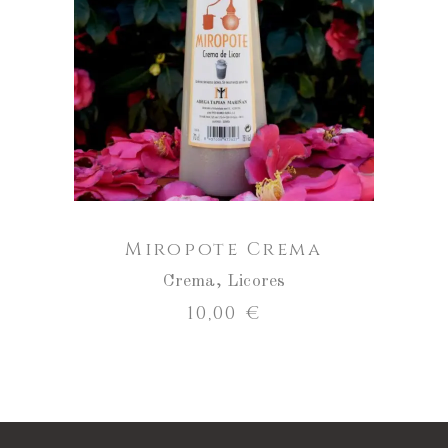
ENGADIR AO CARRO
Miropote Crema
Crema
,
Licores
10,00
€