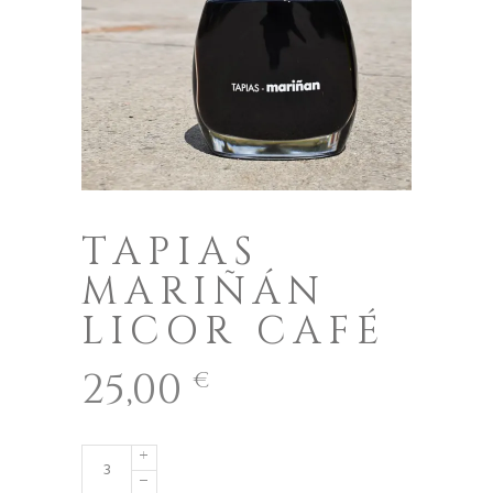
TAPIAS
MARIÑÁN
LICOR CAFÉ
25,00
€
Aumentar
a