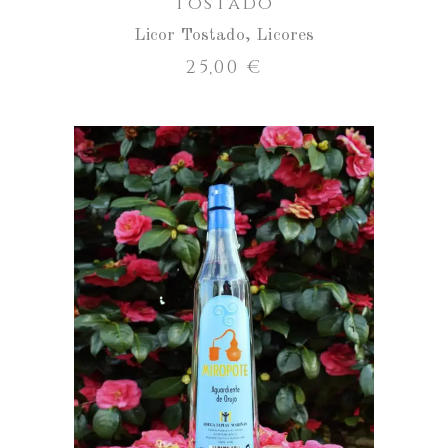
Tostado
Licor Tostado
,
Licores
25,00
€
ENGADIR AO CARRO