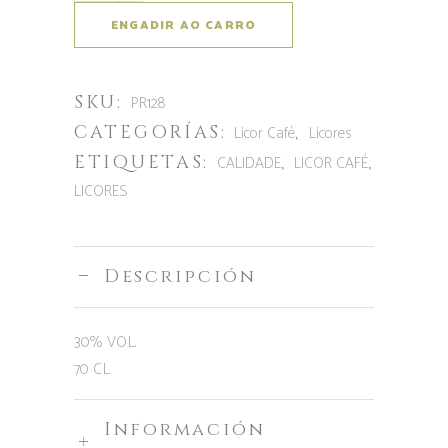
cantidade
ENGADIR AO CARRO
de
Tapias
SKU:
Mariñán
PR128
Licor
CATEGORÍAS:
,
Licor Café
Licores
Café
ETIQUETAS:
,
,
CALIDADE
LICOR CAFÉ
LICORES
Descripción
30% VOL.
70 CL
Información