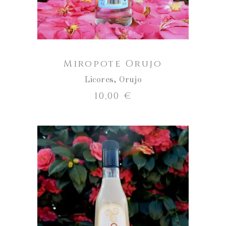
Miropote Orujo
Licores
,
Orujo
10,00
€