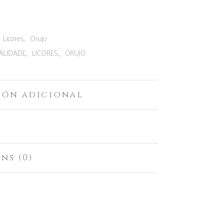
:
,
Licores
Orujo
,
,
ALIDADE
LICORES
ORUJO
ión adicional
ns (0)