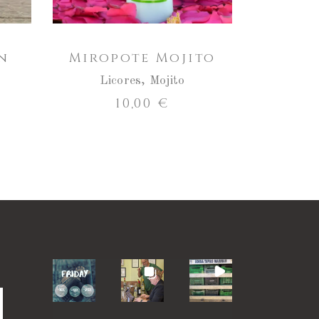
n
Miropote Mojito
Licores
,
Mojito
10,00
€