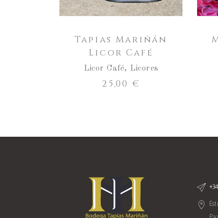
Tapias Mariñán
Licor Café
Licor Café
,
Licores
25,00
€
+34
Est
Paz