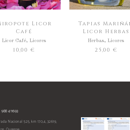
Miropote Licor
Tapias Mariñá
Café
Licor Herbas
Licor Café
,
Licores
Herbas
,
Licores
10,00
€
25,00
€
 988 411693
rada Nacional 525, km 170,4, 32619,
os, Ourense