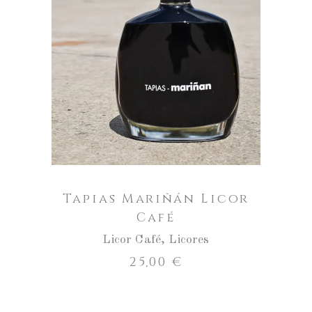
ENGADIR AO CARRO
Tapias Mariñán Licor
Café
Licor Café
,
Licores
25,00
€