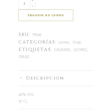
Aumentar
a
cantidade
ENGADIR AO CARRO
de
Tapias
SKU:
Mariñán
PR126
Licor
CATEGORÍAS:
,
Licores
Orujo
Orujo
ETIQUETAS:
,
,
CALIDADE
LICORES
ORUJO
Descripción
40% VOL.
70 CL