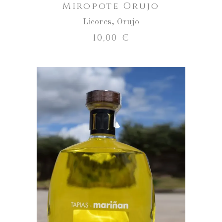
Miropote Orujo
Licores
,
Orujo
10,00
€
ENGADIR AO CARRO