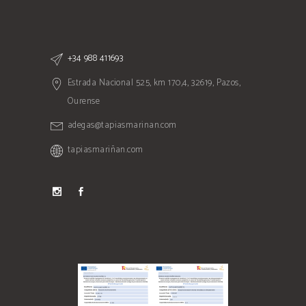
+34 988 411693
Estrada Nacional 525, km 170,4, 32619, Pazos,
Ourense
adegas@tapiasmarinan.com
tapiasmariñan.com