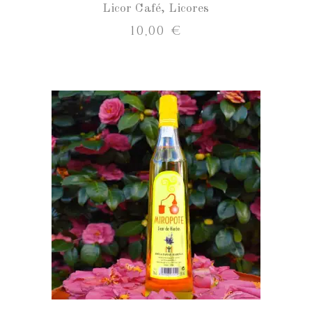
Licor Café
,
Licores
10,00
€
Miropote
Herbas
cantidad
AÑADIR AL CARRITO