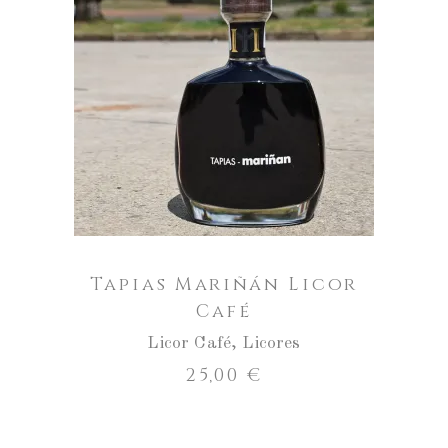
Tapias
Mariñán
Licor
AÑADIR AL CARRITO
Café
cantidad
Tapias Mariñán Licor
Café
Licor Café
,
Licores
25,00
€