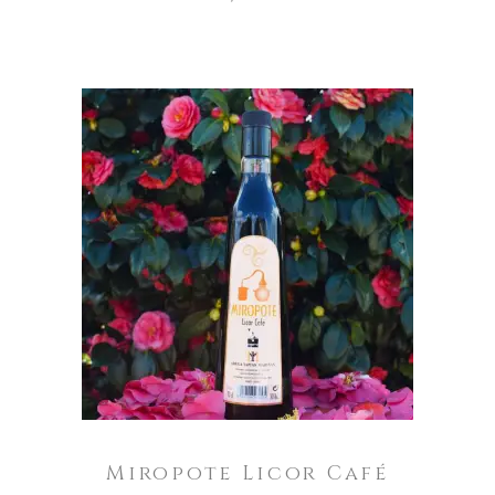
Miropote
Licor
Café
AÑADIR AL CARRITO
cantidad
Miropote Licor Café