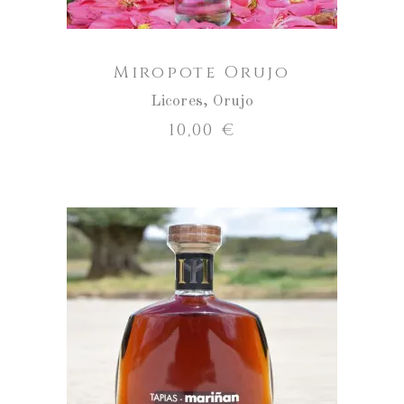
Miropote Orujo
Licores
,
Orujo
10,00
€
Tapias
Mariñán
Licor
AÑADIR AL CARRITO
Tostado