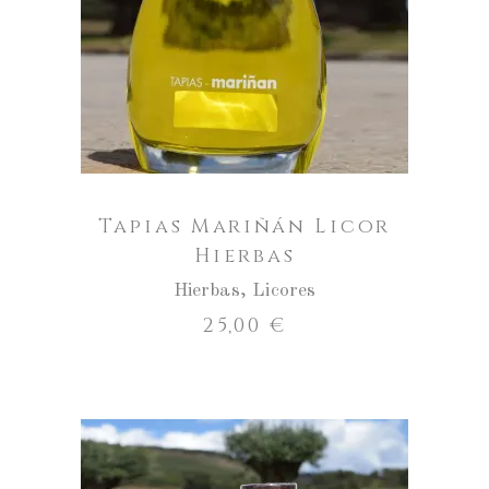
Mariñán
Licor
AÑADIR AL CARRITO
Hierbas
cantidad
Tapias Mariñán Licor
Hierbas
Hierbas
,
Licores
25,00
€