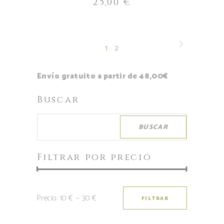
25,00
€
1
2
Envío gratuito a partir de 48,00€
Buscar
BUSCAR
Filtrar por precio
Precio:
10 €
—
30 €
FILTRAR
Precio
Precio
mínimo
máximo