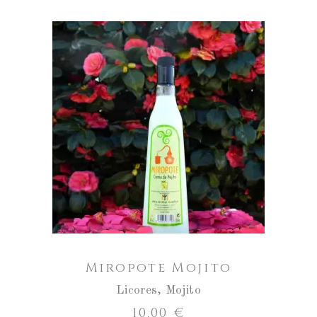
Miropote
Mojito
cantidad
AÑADIR AL CARRITO
Miropote Mojito
Licores
,
Mojito
10,00
€