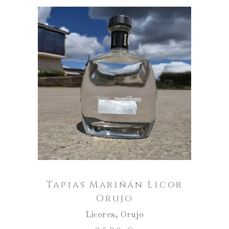
Tapias
Mariñán
Licor
AÑADIR AL CARRITO
Orujo
cantidad
Tapias Mariñán Licor
Orujo
Licores
,
Orujo