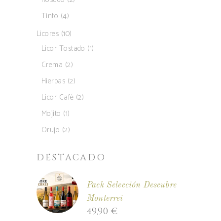
productos
4
Tinto
4
productos
10
Licores
10
productos
1
Licor Tostado
1
producto
2
Crema
2
productos
2
Hierbas
2
productos
2
Licor Café
2
productos
1
Mojito
1
producto
2
Orujo
2
productos
DESTACADO
Pack Selección Descubre
Monterrei
49,90
€