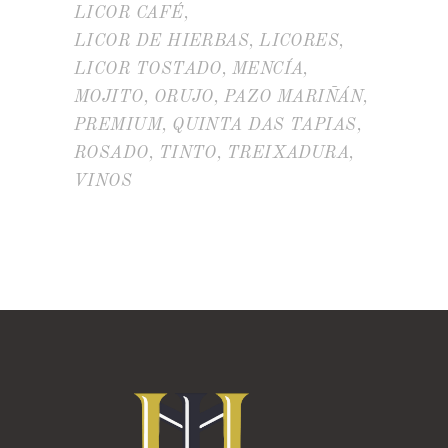
LICOR CAFÉ
LICOR DE HIERBAS
LICORES
LICOR TOSTADO
MENCÍA
MOJITO
ORUJO
PAZO MARIÑÁN
PREMIUM
QUINTA DAS TAPIAS
ROSADO
TINTO
TREIXADURA
VINOS