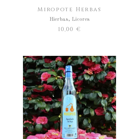
Miropote Herbas
Hierbas
,
Licores
10,00
€
Miropote
Orujo
cantidad
AÑADIR AL CARRITO