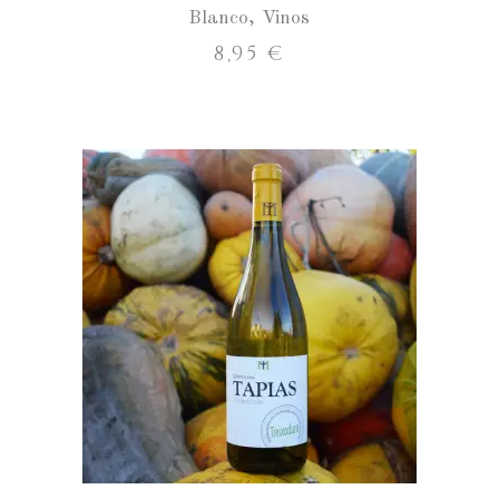
Blanco
,
Vinos
8,95
€
Quinta
das
Tapias
AÑADIR AL CARRITO
Treixadura
cantidad