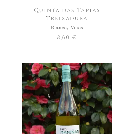
Quinta das Tapias
Treixadura
Blanco
,
Vinos
8,60
€
Pazo
de
Mariñán
AÑADIR AL CARRITO
Blanco
cantidad