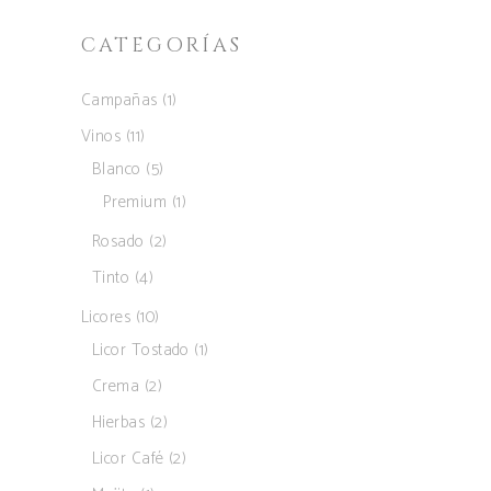
CATEGORÍAS
1
Campañas
1
producto
11
Vinos
11
productos
5
Blanco
5
productos
1
Premium
1
producto
2
Rosado
2
productos
4
Tinto
4
productos
10
Licores
10
productos
1
Licor Tostado
1
producto
2
Crema
2
productos
2
Hierbas
2
productos
2
Licor Café
2
productos