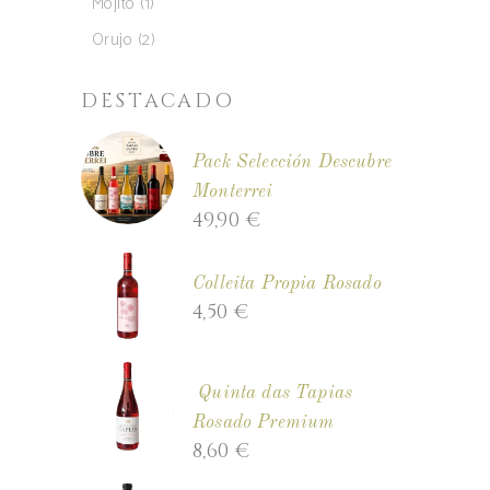
1
Mojito
1
producto
2
Orujo
2
productos
DESTACADO
Pack Selección Descubre
Monterrei
49,90
€
Colleita Propia Rosado
4,50
€
Quinta das Tapias
Rosado Premium
8,60
€