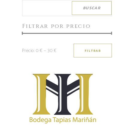
BUSCAR
Filtrar por precio
Precio:
0 €
—
30 €
FILTRAR
Precio
Precio
mínimo
máximo