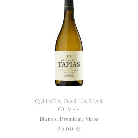
Quinta
das
Tapias
AÑADIR AL CARRITO
Cuveé
cantidad
Quinta das Tapias
Cuveé
Blanco
,
Premium
,
Vinos
25,00
€