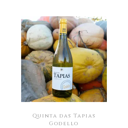
Quinta
das
Tapias
AÑADIR AL CARRITO
Godello
cantidad
Quinta das Tapias
Godello