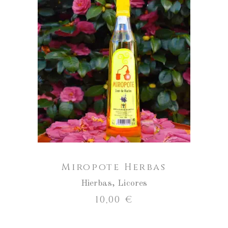
Miropote
Herbas
cantidad
AÑADIR AL CARRITO
Miropote Herbas
Hierbas
,
Licores
10,00
€