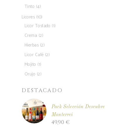
productos
4
Tinto
4
productos
10
Licores
10
productos
1
Licor Tostado
1
producto
2
Crema
2
productos
2
Hierbas
2
productos
2
Licor Café
2
productos
1
Mojito
1
producto
2
Orujo
2
productos
DESTACADO
Pack Selección Descubre
Monterrei
49,90
€