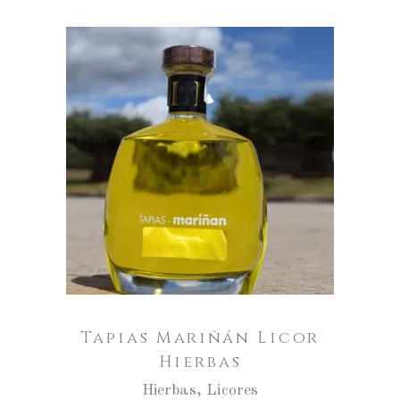
Tapias
Mariñán
Licor
AÑADIR AL CARRITO
Hierbas
cantidad
Tapias Mariñán Licor
Hierbas
Hierbas
,
Licores