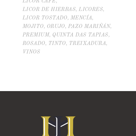
LICOR CAFÉ
LICOR DE HIERBAS
LICORES
LICOR TOSTADO
MENCÍA
MOJITO
ORUJO
PAZO MARIÑÁN
PREMIUM
QUINTA DAS TAPIAS
ROSADO
TINTO
TREIXADURA
VINOS