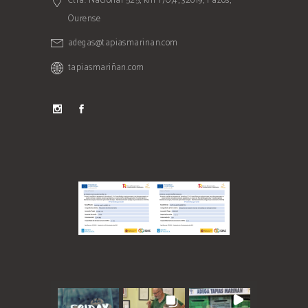
Ctra. Nacional 525, km 170,4, 32619, Pazos,
Ourense
adegas@tapiasmarinan.com
tapiasmariñan.com