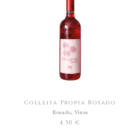
Colleita
Propia
Rosado
AÑADIR AL CARRITO
cantidad
Colleita Propia Rosado
Rosado
,
Vinos
4,50
€