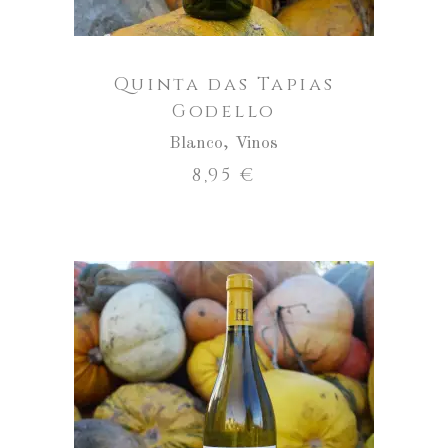
Quinta das Tapias
Godello
Blanco
,
Vinos
8,95
€
Quinta
das
Tapias
AÑADIR AL CARRITO