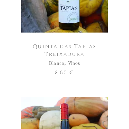
Treixadura
cantidad
Quinta das Tapias
Treixadura
Blanco
,
Vinos
8,60
€