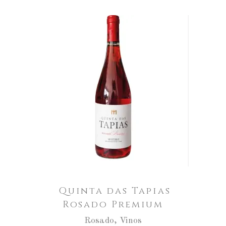
Quinta
das
Tapias
AÑADIR AL CARRITO
Rosado
Premium
cantidad
Quinta das Tapias
Rosado Premium
Rosado
,
Vinos