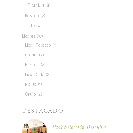
productos
1
Premium
1
producto
2
Rosado
2
productos
4
Tinto
4
productos
10
Licores
10
productos
1
Licor Tostado
1
producto
2
Crema
2
productos
2
Hierbas
2
productos
2
Licor Café
2
productos
1
Mojito
1
producto
2
Orujo
2
productos
DESTACADO
Pack Selección Descubre