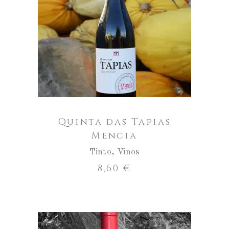
Quinta
das
Tapias
AÑADIR AL CARRITO
Mencia
cantidad
Quinta das Tapias
Mencia
Tinto
,
Vinos
8,60
€