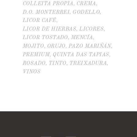
COLLEITA PROPIA
CREMA
D.O. MONTERREI
GODELLO
LICOR CAFÉ
LICOR DE HIERBAS
LICORES
LICOR TOSTADO
MENCÍA
MOJITO
ORUJO
PAZO MARIÑÁN
PREMIUM
QUINTA DAS TAPIAS
ROSADO
TINTO
TREIXADURA
VINOS