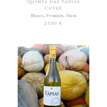
Quinta das Tapias
Cuveé
Blanco
,
Premium
,
Vinos
25,00
€
Quinta
das
Tapias
AÑADIR AL CARRITO
Godello
cantidad