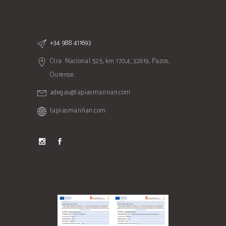
+34 988 411693
Ctra. Nacional 525, km 170,4, 32619, Pazos,
Ourense
adegas@tapiasmarinan.com
tapiasmariñan.com