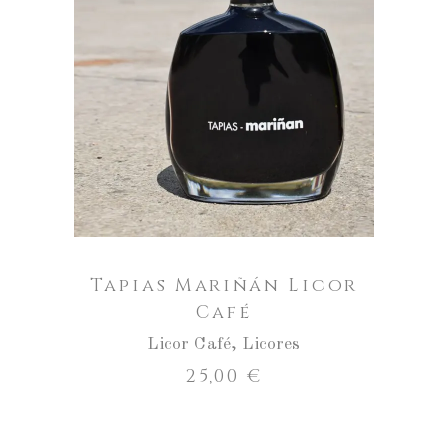
AÑADIR AL CARRITO
Tapias Mariñán Licor
Café
Licor Café
,
Licores
25,00
€