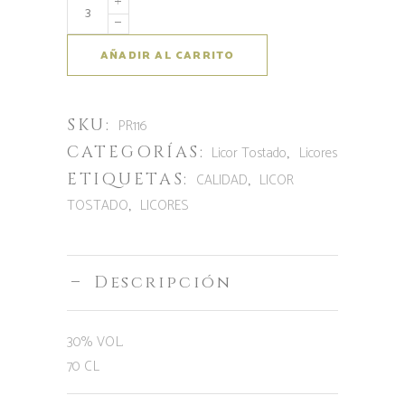
Tapias
Mariñán
Licor
AÑADIR AL CARRITO
Tostado
cantidad
SKU:
PR116
CATEGORÍAS:
,
Licor Tostado
Licores
ETIQUETAS:
,
CALIDAD
LICOR
,
TOSTADO
LICORES
Descripción
30% VOL.
70 CL