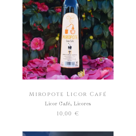
AÑADIR AL CARRITO
Miropote Licor Café
Licor Café
,
Licores
10,00
€