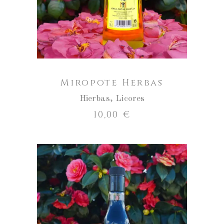
Miropote Herbas
Hierbas
,
Licores
10,00
€