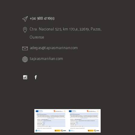
+34 988 411693
Ctra. Nacional 525, km 170,4, 32619, Pazos,
Ourense
adegas@tapiasmarinan.com
tapiasmariñan.com