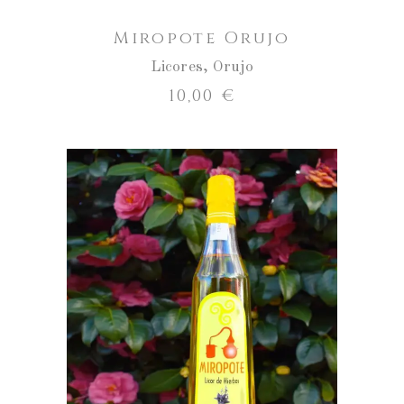
Miropote Orujo
Licores
,
Orujo
10,00
€
AÑADIR AL CARRITO