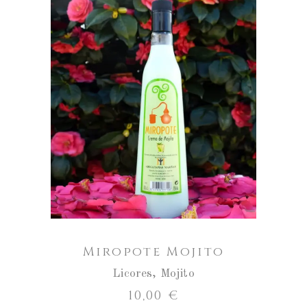
AÑADIR AL CARRITO
Miropote Mojito
Licores
,
Mojito
10,00
€