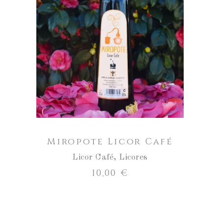
AÑADIR AL CARRITO
Miropote Licor Café
Licor Café
,
Licores
10,00
€