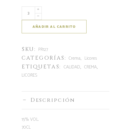
Tapias
Mariñán
Licor
AÑADIR AL CARRITO
Crema
cantidad
SKU:
PR127
CATEGORÍAS:
,
Crema
Licores
ETIQUETAS:
,
,
CALIDAD
CREMA
LICORES
Descripción
15% VOL.
70CL