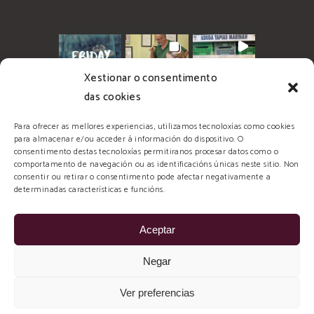
Xestionar o consentimento
das cookies
Para ofrecer as mellores experiencias, utilizamos tecnoloxías como cookies
para almacenar e/ou acceder á información do dispositivo. O
consentimento destas tecnoloxías permitiranos procesar datos como o
comportamento de navegación ou as identificacións únicas neste sitio. Non
consentir ou retirar o consentimento pode afectar negativamente a
determinadas características e funcións.
Aceptar
© 2026 Tapias Mariñán, todos los derechos
Negar
reservados. Diseñado y Desarrollado por:
imaxinamais EDC
Ver preferencias