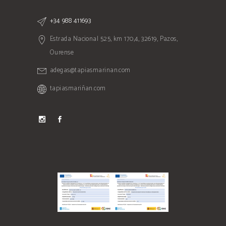
+34 988 411693
Estrada Nacional 525, km 170,4, 32619, Pazos,
Ourense
adegas@tapiasmarinan.com
tapiasmariñan.com