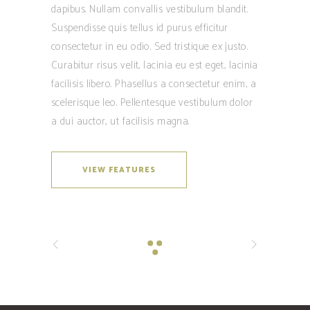
dapibus. Nullam convallis vestibulum blandit.
Suspendisse quis tellus id purus efficitur
consectetur in eu odio. Sed tristique ex justo.
Curabitur risus velit, lacinia eu est eget, lacinia
facilisis libero. Phasellus a consectetur enim, a
scelerisque leo. Pellentesque vestibulum dolor
a dui auctor, ut facilisis magna.
VIEW FEATURES