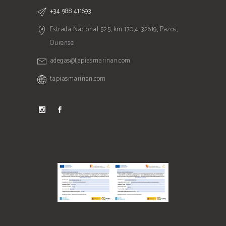
+34 988 411693
Estrada Nacional 525, km 170,4, 32619, Pazos,
Ourense
adegas@tapiasmarinan.com
tapiasmariñan.com