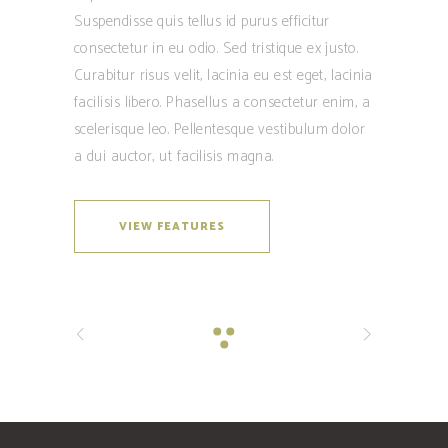
Suspendisse quis tellus id purus efficitur
consectetur in eu odio. Sed tristique ex justo.
Curabitur risus velit, lacinia eu est eget, lacinia
facilisis libero. Phasellus a consectetur enim, a
scelerisque leo. Pellentesque vestibulum dolor
a dui auctor, ut facilisis magna.
VIEW FEATURES