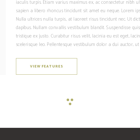
iaculis turpis. Etiam varius maximus ex, ac consectetur nibh u
sapien a libero rhoncus tincidunt sit amet eu neque. Lorem ipsu
Nulla ultrices nulla turpis, at laoreet risus tincidunt nec. Ut 
dapibus. Nullam convallis vestibulum blandit. Suspendisse quis 
tristique ex justo. Curabitur risus velit, lacinia eu est eget, lac
scelerisque leo. Pellentesque vestibulum dolor a dui auctor, ut 
VIEW FEATURES