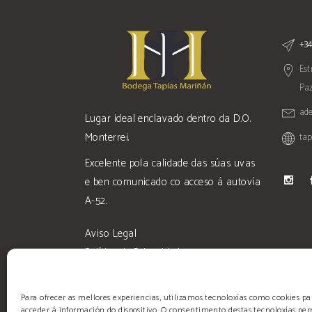
+34
Est
Paz
ad
Lugar ideal enclavado dentro da D.O.
Monterrei.
ta
Excelente pola calidade das súas uvas
e ben comunicado co acceso á autovía
A-52.
Aviso Legal
Política de Privacidade
Condicións de Venda
Para ofrecer as mellores experiencias, utilizamos tecnoloxías como cookies 
acceder á información do dispositivo. O consentimento destas tecnoloxías per