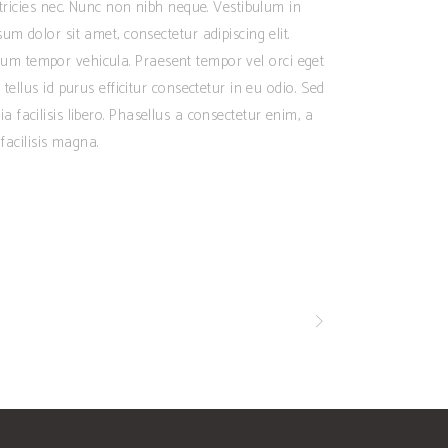
ltricies nec. Nunc non nibh neque. Vestibulum in
m dolor sit amet, consectetur adipiscing elit.
dictum tempor vehicula. Praesent tempor vel orci eget
tellus id purus efficitur consectetur in eu odio. Sed
inia facilisis libero. Phasellus a consectetur enim, a
facilisis magna.