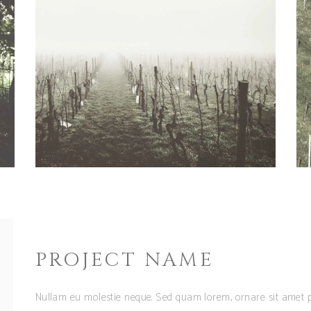
PROJECT NAME
Nullam eu molestie neque. Sed quam lorem, ornare sit amet p