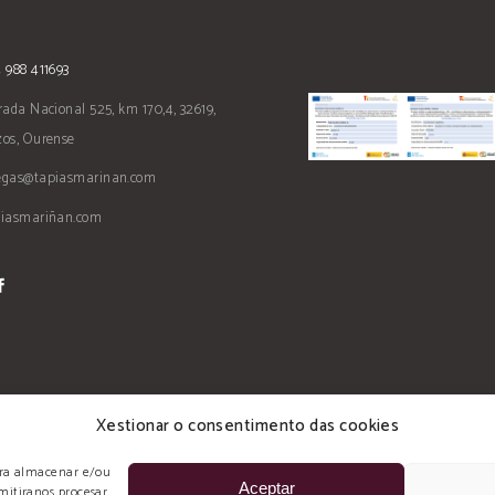
 988 411693
rada Nacional 525, km 170,4, 32619,
os, Ourense
egas@tapiasmarinan.com
piasmariñan.com
Xestionar o consentimento das cookies
para almacenar e/ou
Aceptar
mitiranos procesar