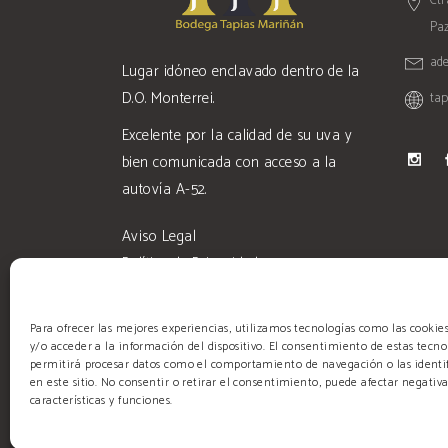
Ctr
Paz
ad
Lugar idóneo enclavado dentro de la
D.O. Monterrei.
ta
Excelente por la calidad de su uva y
bien comunicada con acceso a la
autovía A-52.
Aviso Legal
Política de Privacidad
Condiciones de Venta
Para ofrecer las mejores experiencias, utilizamos tecnologías como las cooki
y/o acceder a la información del dispositivo. El consentimiento de estas tecno
permitirá procesar datos como el comportamiento de navegación o las identif
en este sitio. No consentir o retirar el consentimiento, puede afectar negativ
características y funciones.
© 2026 Tapia