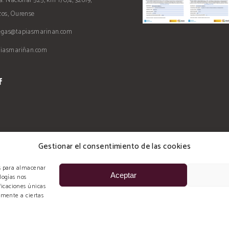
a. Nacional 525, km 170,4, 32619,
os, Ourense
egas@tapiasmarinan.com
piasmariñan.com
Gestionar el consentimiento de las cookies
es para almacenar
Aceptar
logías nos
icaciones únicas
amente a ciertas
s Mariñán, todos los derechos reservados. Diseñado y Desarrollado por:
ima