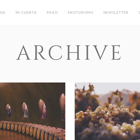
NDA
MI CUENTA
PAGO
ENOTURISMO
NEWSLETTER
ARCHIVE
Wine Club
Green Wine
Photography
Photography