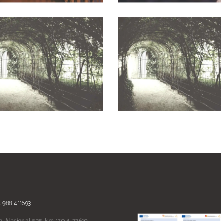
White Wine
Wineyards
Photography
Photography
 988 411693