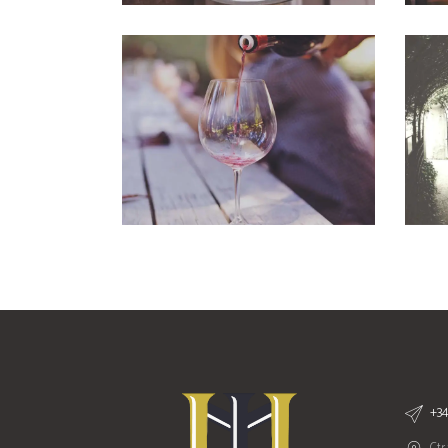
Wineyards
Photography
+34