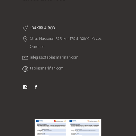
+34 988 411693
Ctra. Nacional 525, km 170,4, 32619, Pazos,
Ourense
adegas@tapiasmarinan.com
tapiasmariñan.com