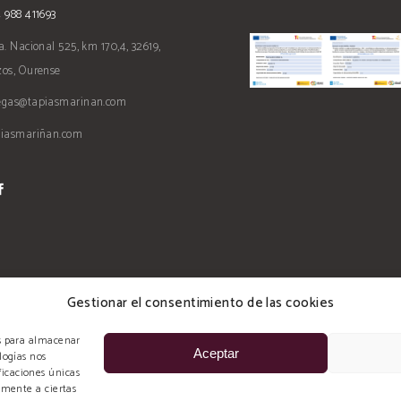
 988 411693
a. Nacional 525, km 170,4, 32619,
os, Ourense
egas@tapiasmarinan.com
piasmariñan.com
Gestionar el consentimiento de las cookies
es para almacenar
Aceptar
logías nos
icaciones únicas
amente a ciertas