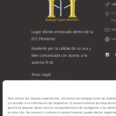
+34
Ctr
Paz
ad
Lugar idóneo enclavado dentro de la
D.O. Monterrei.
ta
Excelente por la calidad de su uva y
bien comunicada con acceso a la
autovía A-52.
Aviso Legal
Política de Privacidad
Condiciones de Venta
Para ofrecer las mejores experiencias, utilizamos tecnologías como las cooki
y/o acceder a la información del dispositivo. El consentimiento de estas tecno
permitirá procesar datos como el comportamiento de navegación o las identif
en este sitio. No consentir o retirar el consentimiento, puede afectar negativ