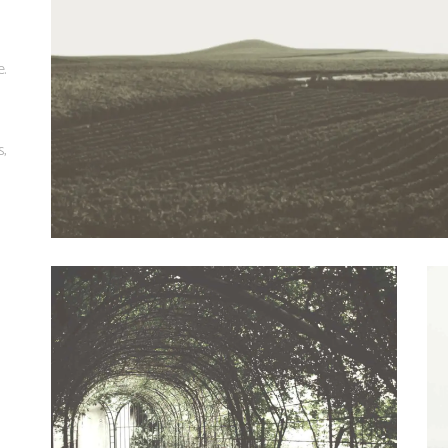
m
e.
s,