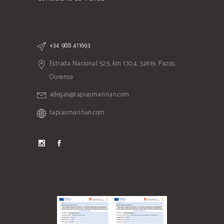
+34 988 411693
Estrada Nacional 525, km 170,4, 32619, Pazos,
Ourense
adegas@tapiasmarinan.com
tapiasmariñan.com