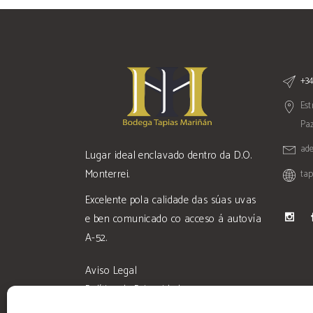
+34
Est
Paz
ad
Lugar ideal enclavado dentro da D.O.
Monterrei.
ta
Excelente pola calidade das súas uvas
e ben comunicado co acceso á autovía
A-52.
Aviso Legal
Política de Privacidade
Condicións de Venda