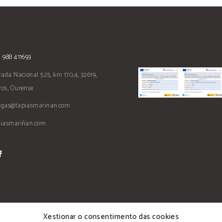
 988 411693
rada Nacional 525, km 170,4, 32619,
os, Ourense
egas@tapiasmarinan.com
piasmariñan.com
Xestionar o consentimento das cookies