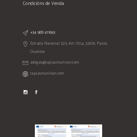
Condicións de Venda
+34 988 411693
Estrada Nacional 525, km 170,4, 32619, Pazos,
Ourense
adegas@tapiasmarinan.com
tapiasmariñan.com