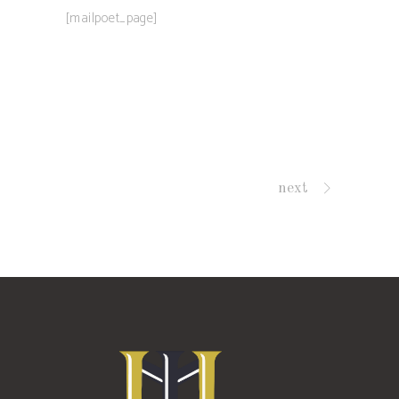
[mailpoet_page]
next