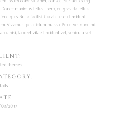
em ipsum dolor sit amet, consectetur adipiscing
t. Donec maximus tellus libero, eu gravida tellus
ifend quis. Nulla facilisi. Curabitur eu tincidunt
rem. Vivamus quis dictum massa. Proin vel nunc mi.
arcu nisi, laoreet vitae tincidunt vel, vehicula vel.
LIENT:
ated themes
ATEGORY:
tails
ATE:
/03/2017