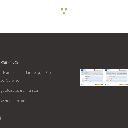
 988 411693
a. Nacional 525, km 170,4, 32619,
os, Ourense
egas@tapiasmarinan.com
piasmariñan.com