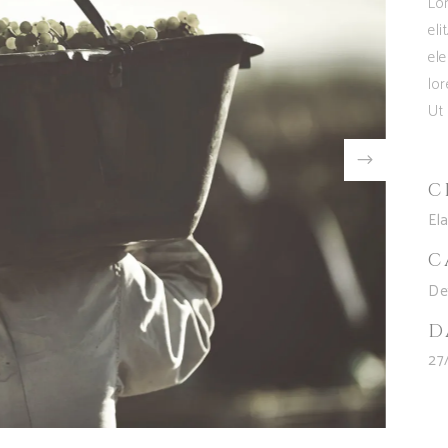
Lor
eli
ele
lo
Ut 
C
El
C
De
D
27