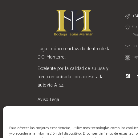
+34
Ctr
Paz
ad
Lugar idóneo enclavado dentro de la
D.O. Monterrei.
ta
Excelente por la calidad de su uva y
bien comunicada con acceso a la
autovía A-52.
Aviso Legal
Política de Privacidad
Condiciones de Venta
Para ofrecer las mejores experiencias, utilizamos tecnologías como las cooki
y/o acceder a la información del dispositivo. El consentimiento de estas tecno