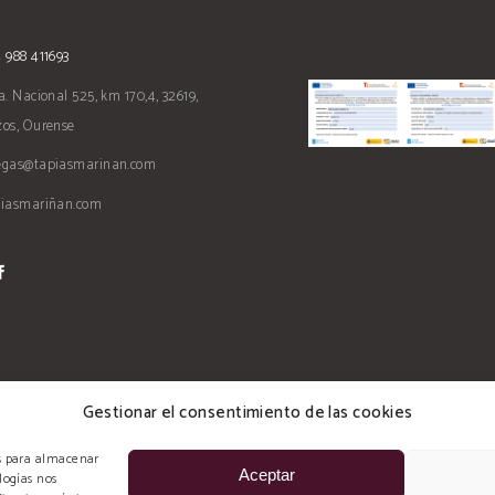
 988 411693
a. Nacional 525, km 170,4, 32619,
os, Ourense
egas@tapiasmarinan.com
piasmariñan.com
Gestionar el consentimiento de las cookies
es para almacenar
Aceptar
logías nos