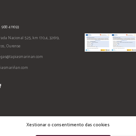
 988 411693
rada Nacional 525, km 170,4, 32619,
os, Ourense
egas@tapiasmarinan.com
piasmariñan.com
Xestionar o consentimento das cookies