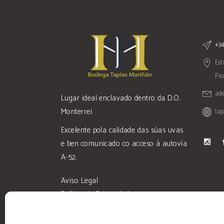
+34
Est
Paz
ad
Lugar ideal enclavado dentro da D.O.
Monterrei.
ta
Excelente pola calidade das súas uvas
e ben comunicado co acceso á autovía
A-52.
Aviso Legal
Política de Privacidade
Condicións de Venda